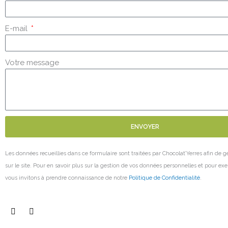
E-mail
Votre message
ENVOYER
Les données recueillies dans ce formulaire sont traitées par Chocolat’Yerres afin de gé
sur le site. Pour en savoir plus sur la gestion de vos données personnelles et pour exe
vous invitons à prendre connaissance de notre
Politique de Confidentialité
.
F
I
a
n
c
s